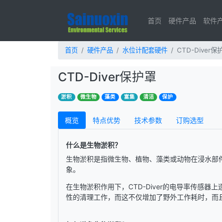
首页
硬件产品
软件
首页
硬件产品
水位计配套硬件
CTD-Diver保
CTD-Diver保护罩
淤积
微生物
藻类
富集
清洁
保护
概览
特点优势
技术参数
订购选型
什么是生物淤积？
生物淤积是指微生物、植物、藻类或动物在浸水部
象。
在生物淤积作用下，CTD-Diver的电导率传感
性的清理工作，而这不仅增加了野外工作耗时，而