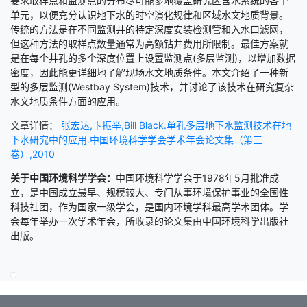
要求取样点和监测点的分布尽可能多地覆盖研究区含水系统的各个
单元，以便充分认识地下水的时空演化规律和区域水文地质背景。
传统的方法是在不同监测井的特定深度安装检测管和入水口滤网，
但这种方法的取样点数量通常为高额钻井费用所限制。最佳方案就
是在每个井孔的多个深度位置上设置监测点(多层监测)，以增加数据
密度，因此能更详细地了解现场水文地质条件。本文介绍了一种新
型的多层监测(Westbay System)技术，并讨论了该技术在研究复杂
水文地质条件方面的应用。
文章详情：
张宏达,卞振举,Bill Black.单孔多层地下水监测技术在地
下水研究中的应用.中国环境科学学会学术年会论文集（第三
卷）,2010
关于中国环境科学学会：
中国环境科学学会于1978年5月批准成
立，是中国成立最早、规模较大、专门从事环境保护事业的全国性
科技社团，作为国家一级学会，是国内环境学科最高学术团体。学
会每年举办一次学术年会，所收录的论文集由中国环境科学出版社
出版。